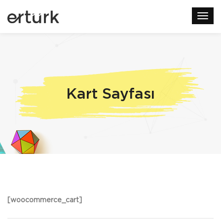
Kart Sayfası
[woocommerce_cart]